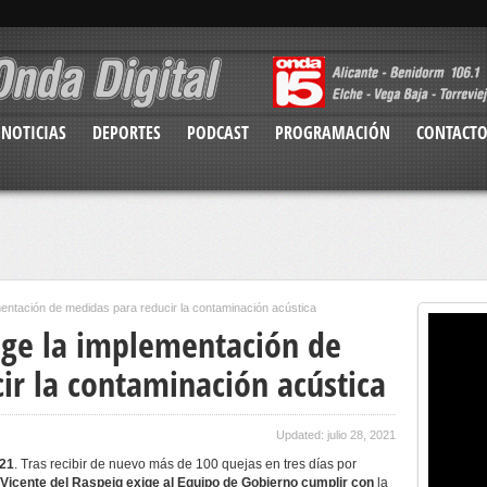
NOTICIAS
DEPORTES
PODCAST
PROGRAMACIÓN
CONTACT
entación de medidas para reducir la contaminación acústica
ige la implementación de
ir la contaminación acústica
Updated: julio 28, 2021
021
. Tras recibir de nuevo más de 100 quejas en tres días por
Vicente del Raspeig exige al Equipo de Gobierno cumplir con
la