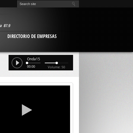
O
DIRECTORIO DE EMPRESAS
Onda15
00:00
Volume: 50