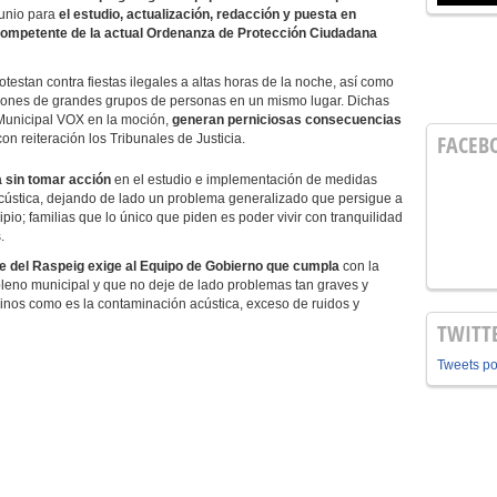
junio para
el estudio, actualización, redacción y puesta en
competente de la actual Ordenanza de Protección Ciudadana
estan contra fiestas ilegales a altas horas de la noche, así como
iones de grandes grupos de personas en un mismo lugar. Dichas
 Municipal VOX en la moción,
generan perniciosas consecuencias
FACEB
on reiteración los Tribunales de Justicia.
a sin tomar acción
en el estudio e implementación de medidas
cústica, dejando de lado un problema generalizado que persigue a
pio; familias que lo único que piden es poder vivir con tranquilidad
.
 del Raspeig exige al Equipo de Gobierno que cumpla
con la
leno municipal y que no deje de lado problemas tan graves y
nos como es la contaminación acústica, exceso de ruidos y
TWITT
Tweets p