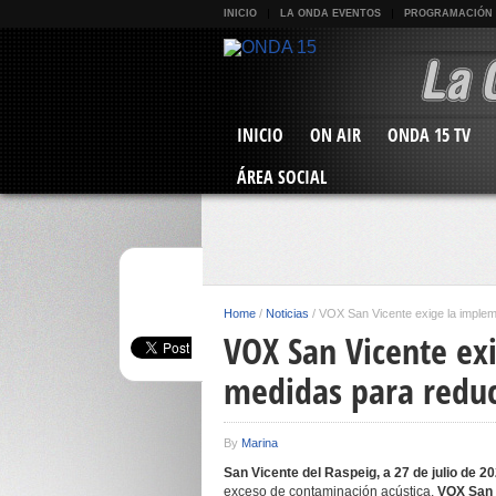
INICIO
LA ONDA EVENTOS
PROGRAMACIÓN
INICIO
ON AIR
ONDA 15 TV
ÁREA SOCIAL
Home
/
Noticias
/
VOX San Vicente exige la implem
VOX San Vicente ex
medidas para reduc
By
Marina
San Vicente del Raspeig, a 27 de julio de 2
exceso de contaminación acústica,
VOX San 