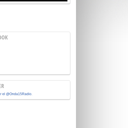
OOK
ER
or el @Onda15Radio.