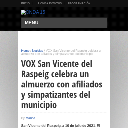
INICIO
LA ONDA EVENTOS
PROGRAMACIÓN
MENU
Home
/
Noticias
/
VOX San Vicente del Raspeig celebra un
almuerzo con afiliados y simpatizantes del municipio
VOX San Vicente del
Raspeig celebra un
almuerzo con afiliados
y simpatizantes del
municipio
By
Marina
San Vicente del Raspeig, a 10 de julio de 2021
. El