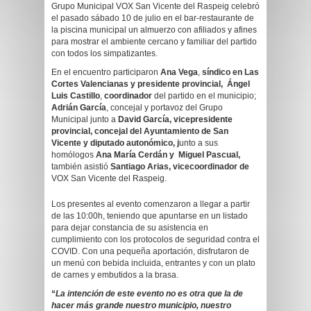
Grupo Municipal VOX San Vicente del Raspeig celebró
el pasado sábado 10 de julio en el bar-restaurante de
la piscina municipal un almuerzo con afiliados y afines
para mostrar el ambiente cercano y familiar del partido
con todos los simpatizantes.
En el encuentro participaron
Ana Vega
,
síndico en Las
Cortes Valencianas y presidente provincial, Ángel
Luis Castillo
,
coordinador
del partido en el municipio;
Adrián García
, concejal y portavoz del Grupo
Municipal junto a
David García, vicepresidente
provincial, concejal del Ayuntamiento de San
Vicente y diputado autonómico, j
unto a sus
homólogos
Ana María Cerdán y Miguel Pascual,
también asistió
Santiago Arias, vicecoordinador de
VOX San Vicente del Raspeig.
Los presentes al evento comenzaron a llegar a partir
de las 10:00h, teniendo que apuntarse en un listado
para dejar constancia de su asistencia en
cumplimiento con los protocolos de seguridad contra el
COVID. Con una pequeña aportación, disfrutaron de
un menú con bebida incluida, entrantes y con un plato
de carnes y embutidos a la brasa.
“
La intención de este evento no es otra que la de
hacer más grande nuestro municipio, nuestro