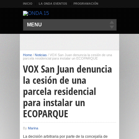
INICIO
LA ONDA EVENTOS
PROGRAMACIÓN
MENU
Home
/
Noticias
/
VOX San Juan denuncia la cesión de una
parcela residencial para instalar un ECOPARQUE
VOX San Juan denuncia
la cesión de una
parcela residencial
para instalar un
ECOPARQUE
By
Marina
La decisión arbitraria por parte de la concejalía de