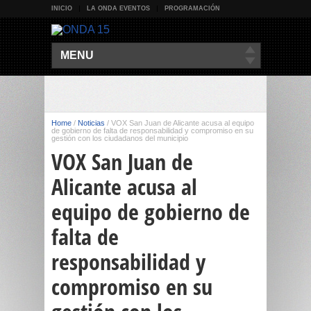
INICIO
LA ONDA EVENTOS
PROGRAMACIÓN
MENU
Home
/
Noticias
/
VOX San Juan de Alicante acusa al equipo
de gobierno de falta de responsabilidad y compromiso en su
gestión con los ciudadanos del municipio
VOX San Juan de
Alicante acusa al
equipo de gobierno de
falta de
responsabilidad y
compromiso en su