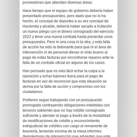
proveedores que atienden diversas áreas.
Hace tiempo que el equipo de gobierno debería haber
presentado presupuestos, pero dado que no lo ha
hecho, el concejal de deportes a su vez concejal de
Hacienda y alcalde, debería haber sacado a licitación
un nuevo pliego con el dinero consignado del ejercicio
2022 y tener una nueva contrata hasta presentar unos
presupuestos. Pero ni una cosa ni la otra, y esta falta
de acción ha sido la detonante para que ni el área de
intervención ni de personal dieran el visto bueno al
pago de estas facturas por encontrarse reparos ante la
falta de un contrato oficial en alguno de los casos.
Han pensado que es más fácil echar la culpa a la
oposición y echar balones fuera para el pago de
facturas en vez de reconocer que esta situación se
deriva por la falta de acción y compromiso con los
ciudadanos.
Prefieren seguir trabajando con un presupuesto
prorrogado contrayendo obligaciones indebidas con
terceros sabiendo que no hay crédito consignado
suficiente y atender al pago a través de la modalidad
de modificaciones de crédito y reconocimiento
extrajudicial de créditos con cargo al remanente de
tesorería, teniendo encima de la mesa informes
demoledores de intervención que advierten que este