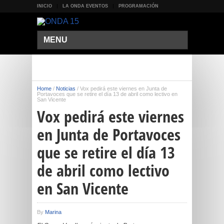
INICIO
LA ONDA EVENTOS
PROGRAMACIÓN
MENU
Home
/
Noticias
/
Vox pedirá este viernes en Junta de
Portavoces que se retire el día 13 de abril como lectivo en
San Vicente
Vox pedirá este viernes
en Junta de Portavoces
que se retire el día 13
de abril como lectivo
en San Vicente
By
Marina