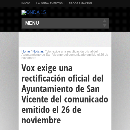
INICIO
LA ONDA EVENTOS
PROGRAMACIÓN
MENU
Home
/
Noticias
/
Vox exige una rectificación oficial del
Ayuntamiento de San Vicente del comunicado emitido el 26 de
noviembre
Vox exige una
rectificación oficial del
Ayuntamiento de San
Vicente del comunicado
emitido el 26 de
noviembre