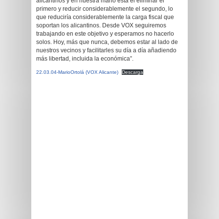
alicantinos y en nuestra mano está el eliminar el
primero y reducir considerablemente el segundo, lo
que reduciría considerablemente la carga fiscal que
soportan los alicantinos. Desde VOX seguiremos
trabajando en este objetivo y esperamos no hacerlo
solos. Hoy, más que nunca, debemos estar al lado de
nuestros vecinos y facilitarles su día a día añadiendo
más libertad, incluida la económica”.
22.03.04-MarioOrtolá (VOX Alicante)
Descarga