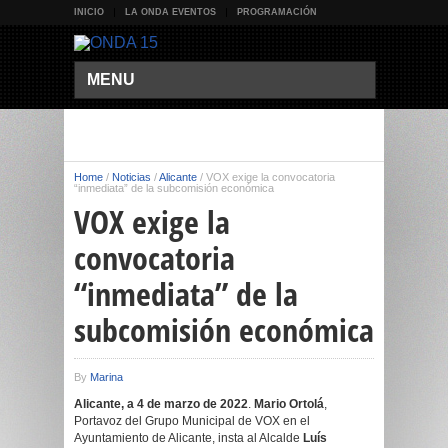
INICIO
LA ONDA EVENTOS
PROGRAMACIÓN
MENU
Home
/
Noticias
/
Alicante
/
VOX exige la convocatoria
“inmediata” de la subcomisión económica
VOX exige la
convocatoria
“inmediata” de la
subcomisión económica
By
Marina
Alicante, a 4 de marzo de 2022
.
Mario Ortolá
,
Portavoz del Grupo Municipal de VOX en el
Ayuntamiento de Alicante, insta al Alcalde
Luís