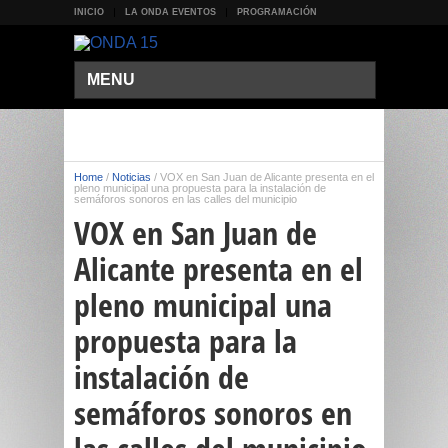
INICIO
LA ONDA EVENTOS
PROGRAMACIÓN
MENU
Home
/
Noticias
/
VOX en San Juan de Alicante presenta en el
pleno municipal una propuesta para la instalación de
semáforos sonoros en las calles del municipio
VOX en San Juan de
Alicante presenta en el
pleno municipal una
propuesta para la
instalación de
semáforos sonoros en