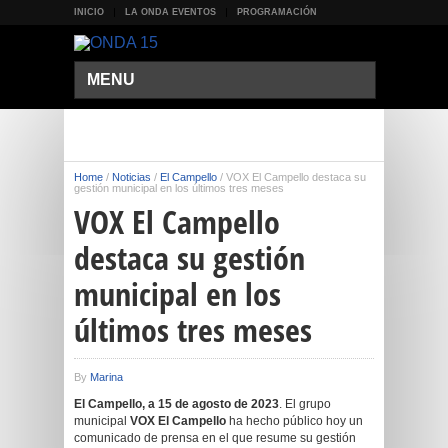
INICIO
LA ONDA EVENTOS
PROGRAMACIÓN
MENU
Home
/
Noticias
/
El Campello
/
VOX El Campello destaca su
gestión municipal en los últimos tres meses
VOX El Campello
destaca su gestión
municipal en los
últimos tres meses
By
Marina
El Campello, a 15 de agosto de 2023
. El grupo
municipal
VOX El Campello
ha hecho público hoy un
comunicado de prensa en el que resume su gestión