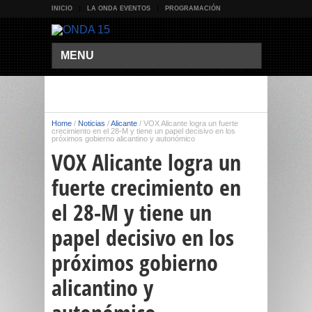
INICIO
LA ONDA EVENTOS
PROGRAMACIÓN
MENU
Home
/
Noticias
/
Alicante
/
VOX Alicante logra un fuerte
crecimiento en el 28-M y tiene un papel decisivo en los
próximos gobierno alicantino y autonómico
VOX Alicante logra un
fuerte crecimiento en
el 28-M y tiene un
papel decisivo en los
próximos gobierno
alicantino y