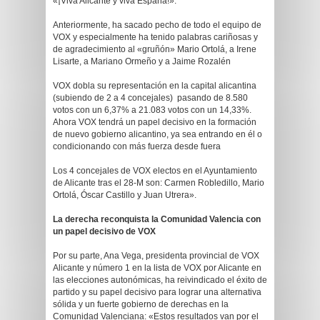
«¡Viva Alicante y viva España!».
Anteriormente, ha sacado pecho de todo el equipo de
VOX y especialmente ha tenido palabras cariñosas y
de agradecimiento al «gruñón» Mario Ortolá, a Irene
Lisarte, a Mariano Ormeño y a Jaime Rozalén
VOX dobla su representación en la capital alicantina
(subiendo de 2 a 4 concejales) pasando de 8.580
votos con un 6,37% a 21.083 votos con un 14,33%.
Ahora VOX tendrá un papel decisivo en la formación
de nuevo gobierno alicantino, ya sea entrando en él o
condicionando con más fuerza desde fuera
Los 4 concejales de VOX electos en el Ayuntamiento
de Alicante tras el 28-M son: Carmen Robledillo, Mario
Ortolá, Óscar Castillo y Juan Utrera».
La derecha reconquista la Comunidad Valencia con
un papel decisivo de VOX
Por su parte, Ana Vega, presidenta provincial de VOX
Alicante y número 1 en la lista de VOX por Alicante en
las elecciones autonómicas, ha reivindicado el éxito de
partido y su papel decisivo para lograr una alternativa
sólida y un fuerte gobierno de derechas en la
Comunidad Valenciana: «Estos resultados van por el