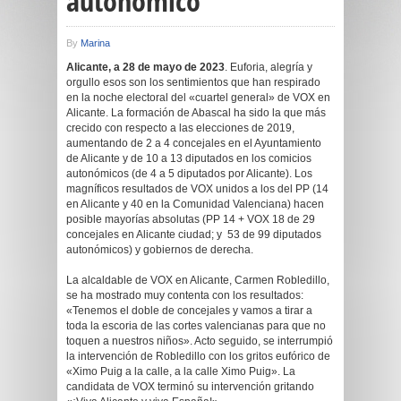
autonómico
By
Marina
Alicante, a 28 de mayo de 2023
. Euforia, alegría y
orgullo esos son los sentimientos que han respirado
en la noche electoral del «cuartel general» de VOX en
Alicante. La formación de Abascal ha sido la que más
crecido con respecto a las elecciones de 2019,
aumentando de 2 a 4 concejales en el Ayuntamiento
de Alicante y de 10 a 13 diputados en los comicios
autonómicos (de 4 a 5 diputados por Alicante). Los
magníficos resultados de VOX unidos a los del PP (14
en Alicante y 40 en la Comunidad Valenciana) hacen
posible mayorías absolutas (PP 14 + VOX 18 de 29
concejales en Alicante ciudad; y 53 de 99 diputados
autonómicos) y gobiernos de derecha.
La alcaldable de VOX en Alicante, Carmen Robledillo,
se ha mostrado muy contenta con los resultados:
«Tenemos el doble de concejales y vamos a tirar a
toda la escoria de las cortes valencianas para que no
toquen a nuestros niños». Acto seguido, se interrumpió
la intervención de Robledillo con los gritos eufórico de
«Ximo Puig a la calle, a la calle Ximo Puig». La
candidata de VOX terminó su intervención gritando