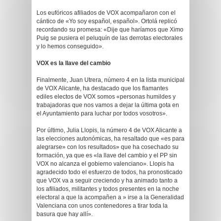
Los eufóricos afiliados de VOX acompañaron con el
cántico de «Yo soy español, español». Ortolá replicó
recordando su promesa: «Dije que haríamos que Ximo
Puig se pusiera el peluquín de las derrotas electorales
y lo hemos conseguido».
VOX es la llave del cambio
Finalmente, Juan Utrera, número 4 en la lista municipal
de VOX Alicante, ha destacado que los flamantes
ediles electos de VOX somos «personas humildes y
trabajadoras que nos vamos a dejar la última gota en
el Ayuntamiento para luchar por todos vosotros».
Por último, Julia Llopis, la número 4 de VOX Alicante a
las elecciones autonómicas, ha resaltado que «es para
alegrarse» con los resultados» que ha cosechado su
formación, ya que es «la llave del cambio y el PP sin
VOX no alcanza el gobierno valenciano». Llopis ha
agradecido todo el esfuerzo de todos, ha pronosticado
que VOX va a seguir creciendo y ha animado tanto a
los afiliados, militantes y todos presentes en la noche
electoral a que la acompañen a » irse a la Generalidad
Valenciana con unos contenedores a tirar toda la
basura que hay allí».