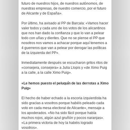
futuro de nuestros hijos, de nuestros autónomos, de
nuestras empresas, de nuestro comercio, por el futuro
de Alicante y de España».
Por último, ha avisado al PP de Barcala: «Vamos hacer
valer todos y cada uno de los votos de los alicantinos
que nos han dado la confianza y que lo van a pelear
todo con uñas y dientes. Que no se piense el PP que
nosotros nos vamos a achacar porque aquí tenemos a
4 guerreros que van a pelear por derogar las políticas
de la izquierda del PP».
Inmediatamente después se escucharon gritos ritos de
«consejera, consejera» a Julia Llopis y «de Ximo Puig
a la calle, a la calle Ximo Puig».
«Le hemos puesto el peluquín de las derrotas a Ximo
Puig»
El hecho de haber echado a la escoria izquierdista ha
sido gracias a vosotros porque habéis peleado cada
voto en cada mesa electoral de Alicante», mensaje a
los apoderados. «No ha sido fácil porque había
muchos rojos, algún azul gruñón y pocos naranjas».
«La primera victoria de hoy la habéis logrado
vosotros».