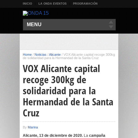
INICIO
LA ONDA EVENTOS
PROGRAMACIÓN
MENU
Home
/
Noticias
/
Alicante
/
VOX Alicante capital recoge 300kg
de solidaridad para la Hermandad de la Santa Cruz
VOX Alicante capital
recoge 300kg de
solidaridad para la
Hermandad de la Santa
Cruz
By
Marina
Alicante, 13 de diciembre de 2020.
La
campaña