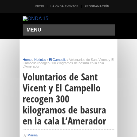
INICIO
LA ONDA EVENTOS
PROGRAMACIÓN
MENU
Home
/
Noticias
/
El Campello
/
Voluntarios de Sant Vicent y El
Campello recogen 300 kilogramos de basura en la cala
L’Amerador
Voluntarios de Sant
Vicent y El Campello
recogen 300
kilogramos de basura
en la cala L’Amerador
By
Marina