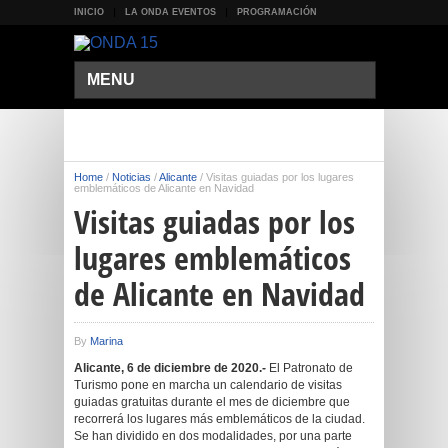
INICIO
LA ONDA EVENTOS
PROGRAMACIÓN
MENU
Home
/
Noticias
/
Alicante
/
Visitas guiadas por los lugares
emblemáticos de Alicante en Navidad
Visitas guiadas por los
lugares emblemáticos
de Alicante en Navidad
By
Marina
Alicante, 6 de diciembre de 2020.-
El Patronato de
Turismo pone en marcha un calendario de visitas
guiadas gratuitas durante el mes de diciembre que
recorrerá los lugares más emblemáticos de la ciudad.
Se han dividido en dos modalidades, por una parte