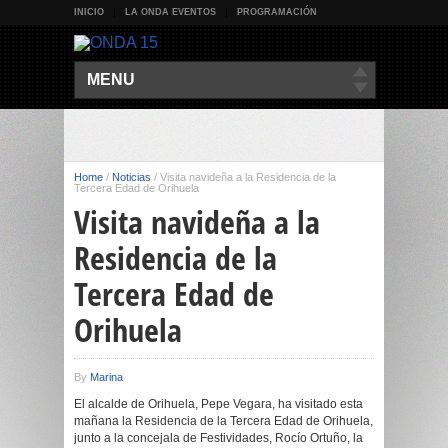
INICIO
LA ONDA EVENTOS
PROGRAMACIÓN
MENU
Home
/
Noticias
/
Visita navideña a la Residencia de la
Tercera Edad de Orihuela
Visita navideña a la
Residencia de la
Tercera Edad de
Orihuela
By
Marina
El alcalde de Orihuela, Pepe Vegara, ha visitado esta
mañana la Residencia de la Tercera Edad de Orihuela,
junto a la concejala de Festividades, Rocío Ortuño, la