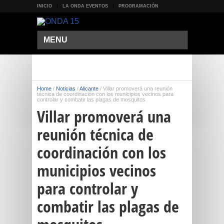
INICIO
LA ONDA EVENTOS
PROGRAMACIÓN
MENU
Home
/
Noticias
/
Alicante
/
Villar promoverá una reunión
técnica de coordinación con los municipios vecinos para
controlar y combatir las plagas de mosquitos
Villar promoverá una
reunión técnica de
coordinación con los
municipios vecinos
para controlar y
combatir las plagas de