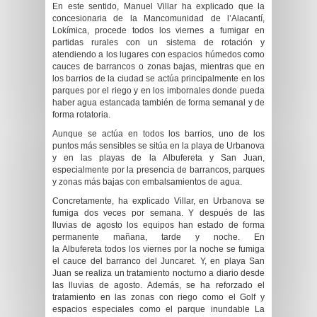
En este sentido, Manuel Villar ha explicado que la
concesionaria de la Mancomunidad de l’Alacantí,
Lokímica, procede t
odos los viernes
a
fumiga
r
en
partidas rurales con un sistema de rotación y
atendiendo a los lugares con espacios húmedos como
cauces de barrancos o zonas bajas,
mientras que en
los barrios de la ciudad se actúa principalmente en los
parques por el riego y en los imbornales donde pueda
haber agua estancada también de forma semanal y de
forma rotatoria.
Aunque se actúa en todos los barrios, uno de los
puntos más sensibles se sitúa en la playa de Urbanova
y en las playas de la Albufereta y San Juan,
especialmente por la presencia de barrancos, parques
y zonas más bajas con embalsamientos de agua.
Concretamente, ha explicado Villar, en
Urbanova
s
e
fumiga dos veces por semana. Y después de las
lluvias de agosto los equipos han estado de forma
permanente mañana, tarde y noche.
En
la
Albufereta
t
odos los viernes por la noche se fumiga
el cauce del barranco del Juncaret.
Y, en p
laya San
Juan
s
e realiza un tratamiento nocturno a diario desde
las lluvias de agosto. Además, se ha reforzado el
tratamiento en las zonas con riego como el Golf y
espacios especiales como el parque inundable La