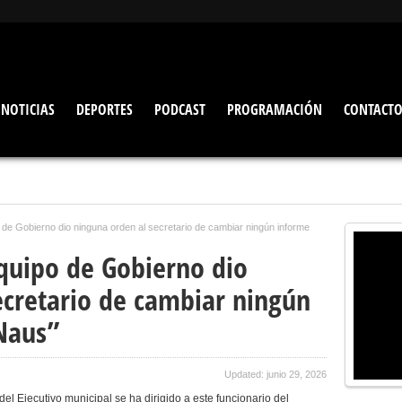
NOTICIAS
DEPORTES
PODCAST
PROGRAMACIÓN
CONTACT
po de Gobierno dio ninguna orden al secretario de cambiar ningún informe
equipo de Gobierno dio
ecretario de cambiar ningún
Naus”
Updated: junio 29, 2026
del Ejecutivo municipal se ha dirigido a este funcionario del