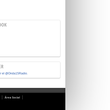
OOK
ER
or el @Onda15Radio.
Área Social