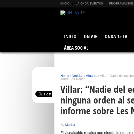
INICIO
LA ONDA EVENTOS
PROGRAMACIÓN
INICIO
ON AIR
ONDA 15 TV
ÁREA SOCIAL
Home
/
Noticias
/
Alicante
/
Villar: “Nadie del equi
sobre Les Naus”
Villar: “Nadie del 
ninguna orden al s
informe sobre Les 
By
Marina
El vicealcalde recalca que ningún integrante 