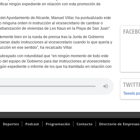
ificar ningún expediente en relación con esta promoción de
 del Ayuntamiento de Alicante, Manuel Villar, ha puntualizado este
 ninguna orden ni instrucción al vicesecretario de cambiar o
 urbanización de viviendas de Les Naus en la Playa de San Juan”.
FACEB
temente bien en la rueda de prensa tras la Junta de Gobierno
ieran dado instrucciones al vicesecretario cuando lo que quería y
ucción en ese sentido”, ha recalcado Villar.
 subrayado con rotundidad que “en ningún momento de todo este
 del equipo de Gobierno para dar instrucciones al vicesecretario
gún expediente o informe de los que ha tramitado en relación con
TWITT
Tweets p
Deportes
Podcast
Programación
Contacto
Directorio de Empresas