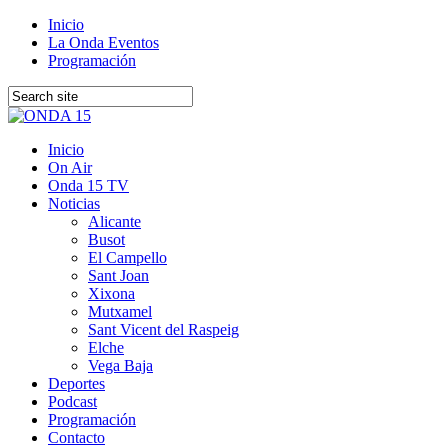
Inicio
La Onda Eventos
Programación
Inicio
On Air
Onda 15 TV
Noticias
Alicante
Busot
El Campello
Sant Joan
Xixona
Mutxamel
Sant Vicent del Raspeig
Elche
Vega Baja
Deportes
Podcast
Programación
Contacto