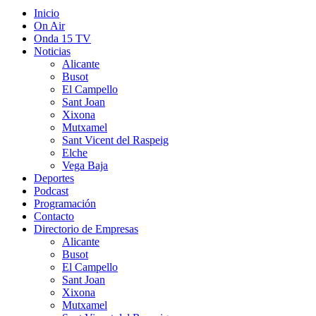
Inicio
On Air
Onda 15 TV
Noticias
Alicante
Busot
El Campello
Sant Joan
Xixona
Mutxamel
Sant Vicent del Raspeig
Elche
Vega Baja
Deportes
Podcast
Programación
Contacto
Directorio de Empresas
Alicante
Busot
El Campello
Sant Joan
Xixona
Mutxamel