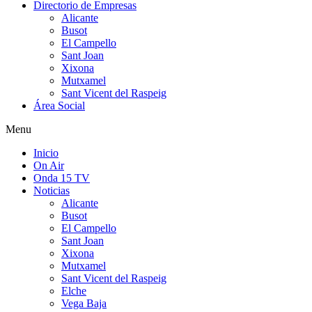
Directorio de Empresas
Alicante
Busot
El Campello
Sant Joan
Xixona
Mutxamel
Sant Vicent del Raspeig
Área Social
Menu
Inicio
On Air
Onda 15 TV
Noticias
Alicante
Busot
El Campello
Sant Joan
Xixona
Mutxamel
Sant Vicent del Raspeig
Elche
Vega Baja