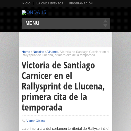
INICIO
LA ONDA EVENTOS
PROGRAMACIÓN
MENU
Home
/
Noticias
/
Alicante
/
Victoria de Santiago Carnicer en el
Rallysprint de Llucena, primera cita de la temporada
Victoria de Santiago
Carnicer en el
Rallysprint de Llucena,
primera cita de la
temporada
By
Víctor Olcina
La primera cita del certamen territorial de Rallysprint, el