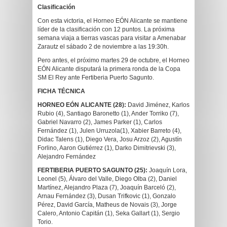
Clasificación
Con esta victoria, el Horneo EÓN Alicante se mantiene
líder de la clasificación con 12 puntos. La próxima
semana viaja a tierras vascas para visitar a Amenabar
Zarautz el sábado 2 de noviembre a las 19:30h.
Pero antes, el próximo martes 29 de octubre, el Horneo
EÓN Alicante disputará la primera ronda de la Copa
SM El Rey ante Fertiberia Puerto Sagunto.
FICHA TÉCNICA
HORNEO EÓN ALICANTE (28):
David Jiménez, Karlos
Rubio (4), Santiago Baronetto (1), Ander Torriko (7),
Gabriel Navarro (2), James Parker (1), Carlos
Fernández (1), Julen Urruzola(1), Xabier Barreto (4),
Didac Talens (1), Diego Vera, Josu Arzoz (2), Agustín
Forlino, Aaron Gutiérrez (1), Darko Dimitrievski (3),
Alejandro Fernández
FERTIBERIA PUERTO SAGUNTO (25):
Joaquín Lora,
Leonel (5), Álvaro del Valle, Diego Olba (2), Daniel
Martínez, Alejandro Plaza (7), Joaquín Barceló (2),
Arnau Fernández (3), Dusan Trifkovic (1), Gonzalo
Pérez, David García, Matheus de Novais (3), Jorge
Calero, Antonio Capitán (1), Seka Gallart (1), Sergio
Torio.