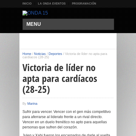
INICIO
LA ONDA EVENTOS
PROGRAMACIÓN
MENU
Home
/
Noticias
/
Deportes
/
Victoria de líder no apta para
cardíacos (28-25)
Victoria de líder no
apta para cardíacos
(28-25)
By
Marina
Sufrir para vencer. Vencer con el gen más competitivo
para aferrarse al liderato frente a un rival directo.
Vencer en un duelo frenético no apto para aquellas
personas que sufren del corazón.
Julen y Xabi fueron los encargados de darle al vuelta