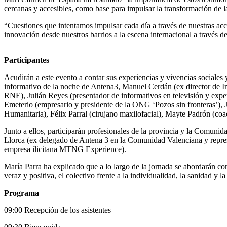
cercanas y accesibles, como base para impulsar la transformación de 
“Cuestiones que intentamos impulsar cada día a través de nuestras acci
innovación desde nuestros barrios a la escena internacional a través de
Participantes
Acudirán a este evento a contar sus experiencias y vivencias sociales 
informativo de la noche de Antena3, Manuel Cerdán (ex director de In
RNE), Julián Reyes (presentador de informativos en televisión y exp
Emeterio (empresario y presidente de la ONG ‘Pozos sin fronteras’), 
Humanitaria), Félix Parral (cirujano maxilofacial), Mayte Padrón (coac
Junto a ellos, participarán profesionales de la provincia y la Comun
Llorca (ex delegado de Antena 3 en la Comunidad Valenciana y repres
empresa ilicitana MTNG Experience).
María Parra ha explicado que a lo largo de la jornada se abordarán con
veraz y positiva, el colectivo frente a la individualidad, la sanidad y 
Programa
09:00 Recepción de los asistentes