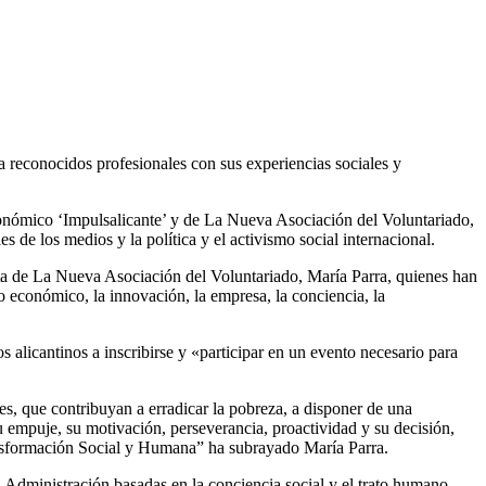
 reconocidos profesionales con sus experiencias sociales y
conómico ‘Impulsalicante’ y de La Nueva Asociación del Voluntariado,
de los medios y la política y el activismo social internacional.
ta de La Nueva Asociación del Voluntariado, María Parra, quienes han
o económico, la innovación, la empresa, la conciencia, la
 alicantinos a inscribirse y «participar en un evento necesario para
s, que contribuyan a erradicar la pobreza, a disponer de una
su empuje, su motivación, perseverancia, proactividad y su decisión,
ransformación Social y Humana” ha subrayado María Parra.
 Administración basadas en la conciencia social y el trato humano,