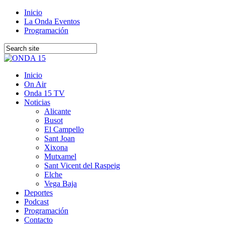
Inicio
La Onda Eventos
Programación
Inicio
On Air
Onda 15 TV
Noticias
Alicante
Busot
El Campello
Sant Joan
Xixona
Mutxamel
Sant Vicent del Raspeig
Elche
Vega Baja
Deportes
Podcast
Programación
Contacto