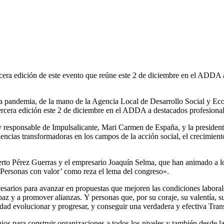
rcera edición de este evento que reúne este 2 de diciembre en el ADDA a
s la pandemia, de la mano de la Agencia Local de Desarrollo Social y E
era edición este 2 de diciembre en el ADDA a destacados profesionales 
 y responsable de Impulsalicante, Mari Carmen de España, y la presiden
encias transformadoras en los campos de la acción social, el crecimient
erto Pérez Guerras y el empresario Joaquín Selma, que han animado a los
‘Personas con valor’ como reza el lema del congreso».
esarios para avanzar en propuestas que mejoren las condiciones laborale
 paz y a promover alianzas. Y personas que, por su coraje, su valentía, 
iedad evolucionar y progresar, y conseguir una verdadera y efectiva T
os para construir organizaciones a todos los niveles y también desde la