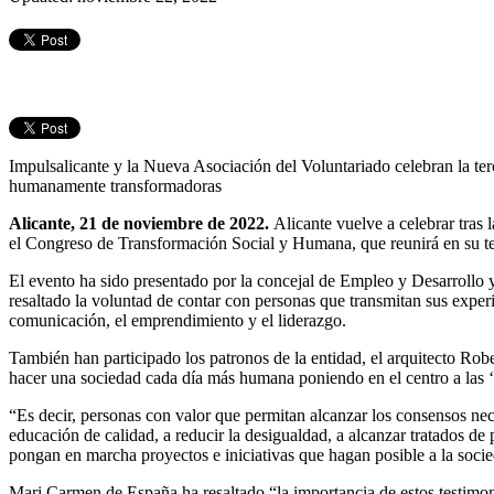
Impulsalicante y la Nueva Asociación del Voluntariado celebran la te
humanamente transformadoras
Alicante,
21
de noviembre
de 2022
.
Alicante vuelve a celebrar tra
el Congreso de Transformación Social y Humana, que reunirá en su terc
El evento ha sido presentado por la concejal de Empleo y Desarrollo
resaltado la voluntad de contar con personas que transmitan sus experi
comunicación, el emprendimiento y el liderazgo.
También han participado los patronos de la entidad, el arquitecto Rob
hacer una sociedad cada día más humana poniendo en el centro a las 
“Es decir, personas con valor que permitan alcanzar los consensos nec
educación de calidad, a reducir la desigualdad, a alcanzar tratados de
pongan en marcha proyectos e iniciativas que hagan posible a la soc
Mari Carmen de España ha resaltado “la importancia de estos testimoni