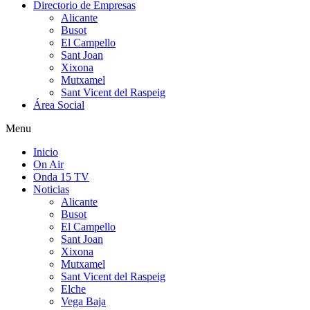
Directorio de Empresas
Alicante
Busot
El Campello
Sant Joan
Xixona
Mutxamel
Sant Vicent del Raspeig
Área Social
Menu
Inicio
On Air
Onda 15 TV
Noticias
Alicante
Busot
El Campello
Sant Joan
Xixona
Mutxamel
Sant Vicent del Raspeig
Elche
Vega Baja