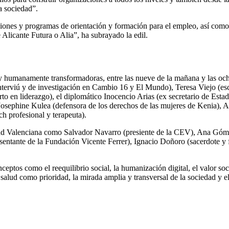
la sociedad”.
ones y programas de orientación y formación para el empleo, así como en
 Alicante Futura o Alia”, ha subrayado la edil.
y humanamente transformadoras, entre las nueve de la mañana y las ocho 
terviú y de investigación en Cambio 16 y El Mundo), Teresa Viejo (escr
erto en liderazgo), el diplomático Inocencio Arias (ex secretario de
Josephine Kulea (defensora de los derechos de las mujeres de Kenia), A
h profesional y terapeuta).
idad Valenciana como Salvador Navarro (presiente de la CEV), Ana Góme
entante de la Fundación Vicente Ferrer), Ignacio Doñoro (sacerdote y 
ceptos como el reequilibrio social, la humanización digital, el valor s
la salud como prioridad, la mirada amplia y transversal de la sociedad y e