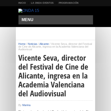
INICIO
LA ONDA EVENTOS
PROGRAMACIÓN
MENU
Home
/
Noticias
/
Alicante
/
Vicente Seva, director del Festival
de Cine de Alicante, ingresa en la Academia Valenciana del
Audiovisual
Vicente Seva, director
del Festival de Cine de
Alicante, ingresa en la
Academia Valenciana
del Audiovisual
By
Marina