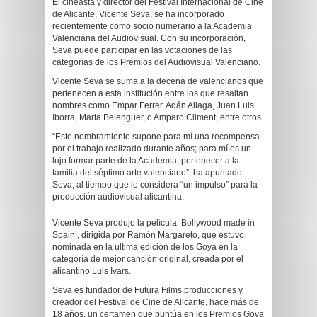
El cineasta y director del Festival Internacional de Cine
de Alicante, Vicente Seva, se ha incorporado
recientemente como socio numerario a la Academia
Valenciana del Audiovisual. Con su incorporación,
Seva puede participar en las votaciones de las
categorías de los Premios del Audiovisual Valenciano.
Vicente Seva se suma a la decena de valencianos que
pertenecen a esta institución entre los que resaltan
nombres como Empar Ferrer, Adán Aliaga, Juan Luis
Iborra, Marta Belenguer, o Amparo Climent, entre otros.
“Este nombramiento supone para mí una recompensa
por el trabajo realizado durante años; para mí es un
lujo formar parte de la Academia, pertenecer a la
familia del séptimo arte valenciano”, ha apuntado
Seva, al tiempo que lo considera “un impulso” para la
producción audiovisual alicantina.
Vicente Seva produjo la película ‘Bollywood made in
Spain’, dirigida por Ramón Margareto, que estuvo
nominada en la última edición de los Goya en la
categoría de mejor canción original, creada por el
alicantino Luis Ivars.
Seva es fundador de Futura Films producciones y
creador del Festival de Cine de Alicante, hace más de
18 años, un certamen que puntúa en los Premios Goya