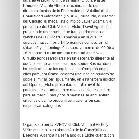
durante el próximo fin de semana. El concejal de
Deportes, Vicente Alberola, acompañado por la
directora técnica de la Federación de Voleibol de la
Comunidad Valenciana (FVBCV), Nuria Pla, el director
del Circuito, el medallista olímpico Javier Bosma, y el
presidente del Club Voleibol Elche, David Agulló, ha
presentado una prueba que transcurrirá en dos
canchas de la Ciudad Deportiva y en la que 12
equipos masculinos y 14 femeninos competirán, el
sábado 5 y el domingo 6, respectivamente, de 09:00 a
18:30 horas. La cita ilicitana otorgará atractivo al
Circuito por desarrollarse en un escenario diferente al
que acostumbran estos torneos, según Bosma, quien
ha explicado que los equipos se enfrentarán entre
ellos para, por último, celebrar una fase de “cuadro de
doble eliminación”. Igualmente, en esta tercera edición
del Open de Elche presentará un alto nivel de
participantes, porque, entre otras cuestiones, cuatro
parejas masculinas y dos femeninas se encuentran
entre los diez mejores a nivel nacional en sus
respectivas categorías.
Organizado por la FVBCV, el Club Voleibol Elche y
Viziusport con la colaboración de la Concejalía de
Deportes, Alberola ha señalado que Elche cuenta con