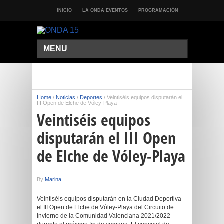
INICIO
LA ONDA EVENTOS
PROGRAMACIÓN
MENU
Home
/
Noticias
/
Deportes
/
Veintiséis equipos disputarán el
III Open de Elche de Vóley-Playa
Veintiséis equipos
disputarán el III Open
de Elche de Vóley-Playa
By
Marina
Veintiséis equipos disputarán en la Ciudad Deportiva
el III Open de Elche de Vóley-Playa del Circuito de
Invierno de la Comunidad Valenciana 2021/2022