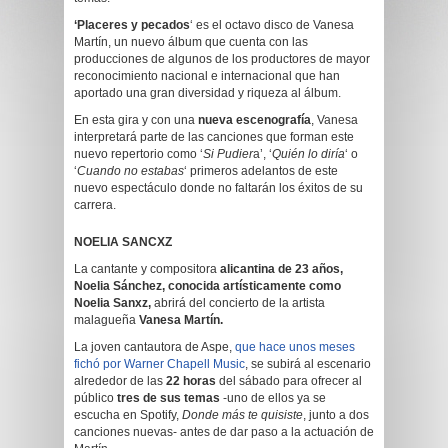
‘Placeres y pecados
‘ es el octavo disco de Vanesa
Martín, un nuevo álbum que cuenta con las
producciones de algunos de los productores de mayor
reconocimiento nacional e internacional que han
aportado una gran diversidad y riqueza al álbum.
En esta gira y con una
nueva escenografía
, Vanesa
interpretará parte de las canciones que forman este
nuevo repertorio como ‘
Si Pudier
a’, ‘
Quién lo diría
‘ o
‘
Cuando no estabas
‘ primeros adelantos de este
nuevo espectáculo donde no faltarán los éxitos de su
carrera.
NOELIA SANCXZ
La cantante y compositora
alicantina de 23 años,
Noelia Sánchez, conocida artísticamente como
Noelia Sanxz,
abrirá del concierto de la artista
malagueña
Vanesa Martín.
La joven cantautora de Aspe,
que hace unos meses
fichó por Warner Chapell Music
, se subirá al escenario
alrededor de las
22 horas
del sábado para ofrecer al
público
tres de sus temas
-uno de ellos ya se
escucha en Spotify,
Donde más te quisiste
, junto a dos
canciones nuevas- antes de dar paso a la actuación de