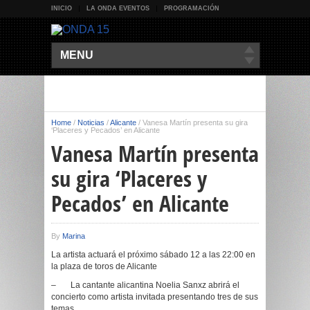
INICIO
LA ONDA EVENTOS
PROGRAMACIÓN
MENU
Home
/
Noticias
/
Alicante
/
Vanesa Martín presenta su gira
‘Placeres y Pecados’ en Alicante
Vanesa Martín presenta
su gira ‘Placeres y
Pecados’ en Alicante
By
Marina
La artista actuará el próximo sábado 12 a las 22:00 en
la plaza de toros de Alicante
– La cantante alicantina Noelia Sanxz abrirá el
concierto como artista invitada presentando tres de sus
temas.