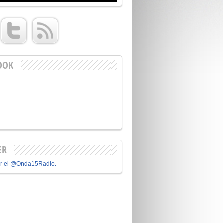
OOK
ER
or el @Onda15Radio.