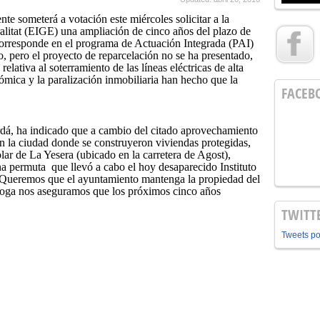
e someterá a votación este miércoles solicitar a la
ralitat (EIGE) una ampliación de cinco años del plazo de
corresponde en el programa de Actuación Integrada (PAI)
do, pero el proyecto de reparcelación no se ha presentado,
 relativa al soterramiento de las líneas eléctricas de alta
onómica y la paralización inmobiliaria han hecho que la
FACEB
dá, ha indicado que a cambio del citado aprovechamiento
 en la ciudad donde se construyeron viviendas protegidas,
olar de La Yesera (ubicado en la carretera de Agost),
a permuta que llevó a cabo el hoy desaparecido Instituto
Queremos que el ayuntamiento mantenga la propiedad del
rroga nos aseguramos que los próximos cinco años
TWITT
Tweets p