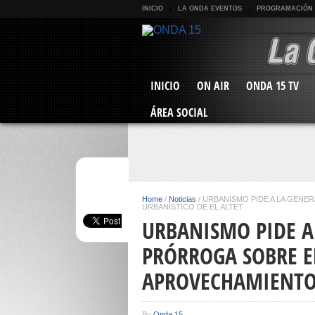
INICIO
LA ONDA EVENTOS
PROGRAMACIÓN
INICIO
ON AIR
ONDA 15 TV
ÁREA SOCIAL
Home
/
Noticias
/
URBANISMO PIDE A LA GENE
URBANÍSTICO DE EL ALTET
URBANISMO PIDE A
PRÓRROGA SOBRE E
APROVECHAMIENTO 
By
Onda 15