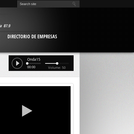
O
DIRECTORIO DE EMPRESAS
Onda15
00:00
Volume: 50