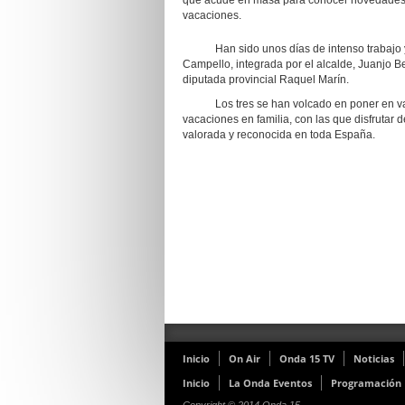
que acude en masa para conocer novedades, 
vacaciones.
Han sido unos días de intenso trabajo y mu
Campello, integrada por el alcalde, Juanjo Be
diputada provincial Raquel Marín.
Los tres se han volcado en poner en valor
vacaciones en familia, con las que disfrutar 
valorada y reconocida en toda España.
Inicio
On Air
Onda 15 TV
Noticias
Inicio
La Onda Eventos
Programación