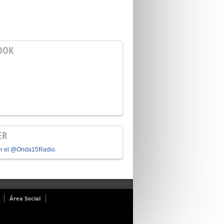
OOK
ER
or el @Onda15Radio.
Área Social