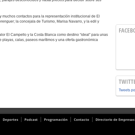
parajes desconocidos y hasta precios para decidir sobre sus
chos contactos para la representación institucional de El
renguer; la concejala de Turismo, Marisa Navarro, y la edil y
FACEB
 El Campello y la Costa Blanca como destino “ideal” para unas
de playas, calas, paseos marítimos y una oferta gastronómica
TWITT
Tweets p
Deportes
Podcast
Programación
Contacto
Directorio de Empresas