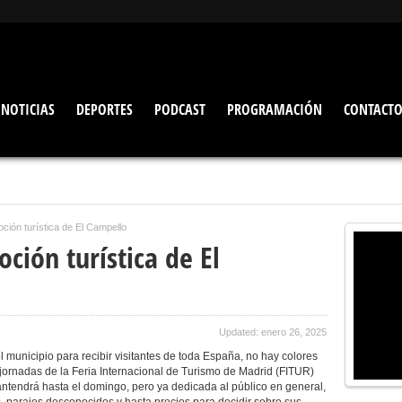
NOTICIAS
DEPORTES
PODCAST
PROGRAMACIÓN
CONTACT
ción turística de El Campello
ción turística de El
Updated: enero 26, 2025
 municipio para recibir visitantes de toda España, no hay colores
s jornadas de la Feria Internacional de Turismo de Madrid (FITUR)
mantendrá hasta el domingo, pero ya dedicada al público en general,