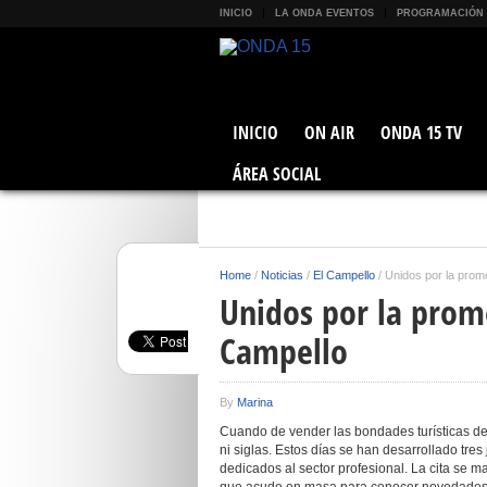
INICIO
LA ONDA EVENTOS
PROGRAMACIÓN
INICIO
ON AIR
ONDA 15 TV
ÁREA SOCIAL
Home
/
Noticias
/
El Campello
/
Unidos por la promo
Unidos por la promo
Campello
By
Marina
Cuando de vender las bondades turísticas del
ni siglas. Estos días se han desarrollado tre
dedicados al sector profesional. La cita se 