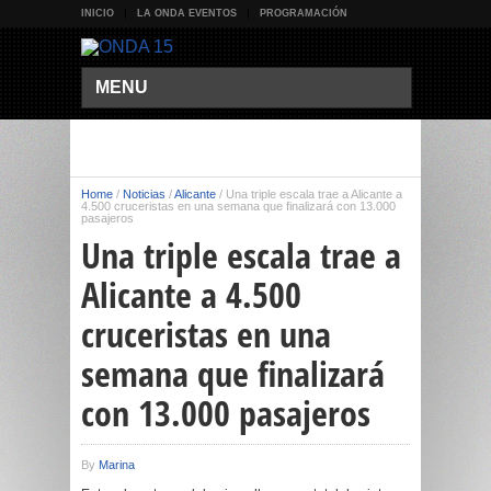
INICIO
LA ONDA EVENTOS
PROGRAMACIÓN
MENU
Home
/
Noticias
/
Alicante
/
Una triple escala trae a Alicante a
4.500 cruceristas en una semana que finalizará con 13.000
pasajeros
Una triple escala trae a
Alicante a 4.500
cruceristas en una
semana que finalizará
con 13.000 pasajeros
By
Marina