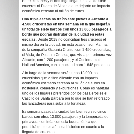
Entre el martes y el domingo llegan un total de siete
cruceros al Puerto de Alicante que dejarán un impacto
económico cercano al millón de euros
Una triple escala ha traído este jueves a Alicante a
4.500 cruceristas en una semana en la que llegarán
un total de siete barcos con unos 13.000 pasajeros a
bordo que podrán disfrutar de la ciudad en estas
escalas.
Desde 2018 no coincidían tres cruceros el
mismo día en la ciudad. En esta ocasión son Marina,
de la compañía Oceania Cruise, con 1.450 cruceristas;
el Vista, de Oceania Cruises, que visita por primera vez
Alicante, con 1.200 pasajeros; y el Oosterdam, de
Holland America, con capacidad para 1.848 personas.
A lo largo de la semana serán unos 13.000 los
cruceristas que visiten Alicante con un impacto
económico estimado cercano al millón de euros en
hostelería, comercio y excursiones. Como es habitual
uno de los lugares preferidos por los pasajeros es el
Castillo de Santa Bárbara por lo que se han reforzado
las lanzaderas para subir a la fortaleza.
Es semana pasada la ciudad también registró cinco
barcos con otros 13.000 pasajeros y la temporada de
primavera continúa con esta buena tónica que
permitirá que este año sea histórico en cuanto a la
llegada de cruceros.