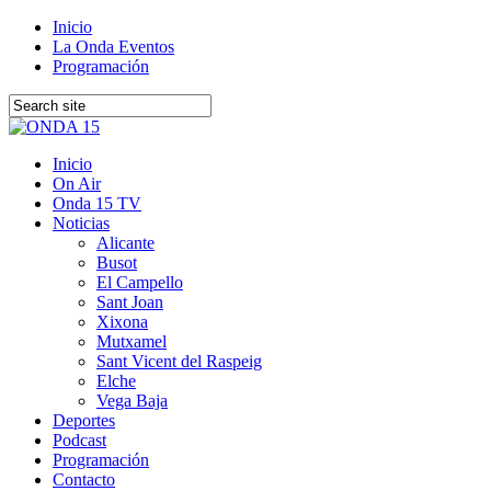
Inicio
La Onda Eventos
Programación
Inicio
On Air
Onda 15 TV
Noticias
Alicante
Busot
El Campello
Sant Joan
Xixona
Mutxamel
Sant Vicent del Raspeig
Elche
Vega Baja
Deportes
Podcast
Programación
Contacto