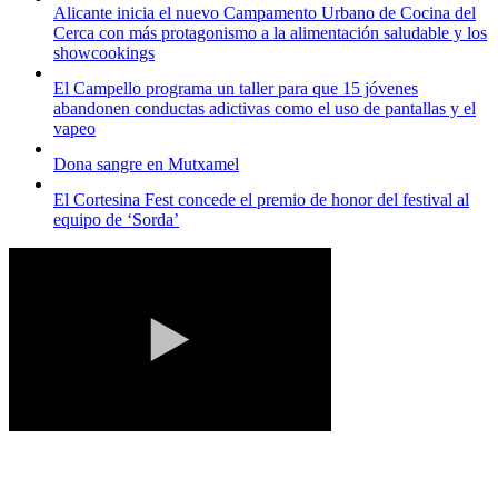
Alicante inicia el nuevo Campamento Urbano de Cocina del
Cerca con más protagonismo a la alimentación saludable y los
showcookings
El Campello programa un taller para que 15 jóvenes
abandonen conductas adictivas como el uso de pantallas y el
vapeo
Dona sangre en Mutxamel
El Cortesina Fest concede el premio de honor del festival al
equipo de ‘Sorda’