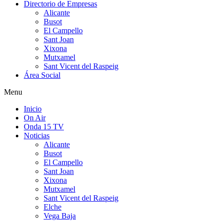
Directorio de Empresas
Alicante
Busot
El Campello
Sant Joan
Xixona
Mutxamel
Sant Vicent del Raspeig
Área Social
Menu
Inicio
On Air
Onda 15 TV
Noticias
Alicante
Busot
El Campello
Sant Joan
Xixona
Mutxamel
Sant Vicent del Raspeig
Elche
Vega Baja