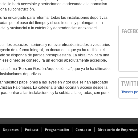
incle, lo hará accesible y perfectamente adecuado a la normativa
or a su construcción.
 encargado para reformar todas las instalaciones deportivas
adas por el paso del tiempo y el uso intenso y prolongado. La
cial y sustancial a la cafetería y dependencias anexas del
FACEB
ibuir los espacios interiores y renovar otrosdestinados a vestuarios
royecto de reforma integral, un documento que ya ha recibido el
ndo se disponga de partida presupuestaria. La obra implicará una
n ese dinero se conseguirá un edificio absolutamente accesible.
a la firma “Bersam Gestión Arquitectónica”, que ya lo ha ultimado,
 instalaciones deportivas.
TWITT
ar nuestros pabellones a las leyes en vigor que se han aprobado
Cristian Palomares. La cafetería tendrá cocina y acceso desde la
Tweets p
e para entrar a las instalaciones y la subida a las gradas, con punto
Deportes
Podcast
Programación
Contacto
Directorio de Empresas