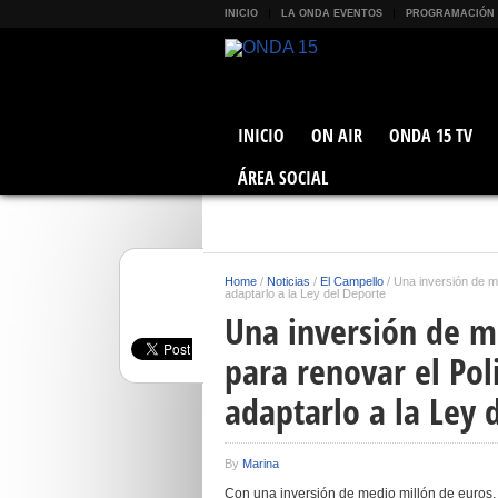
INICIO
LA ONDA EVENTOS
PROGRAMACIÓN
INICIO
ON AIR
ONDA 15 TV
ÁREA SOCIAL
Home
/
Noticias
/
El Campello
/
Una inversión de me
adaptarlo a la Ley del Deporte
Una inversión de m
para renovar el Pol
adaptarlo a la Ley 
By
Marina
Con una inversión de medio millón de euros, 