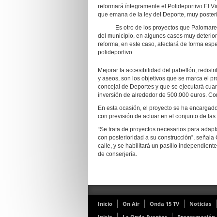
reformará íntegramente el Polideportivo El V
que emana de la ley del Deporte, muy posteri
Es otro de los proyectos que Palomares ha
del municipio, en algunos casos muy deterior
reforma, en este caso, afectará de forma espe
polideportivo.
Mejorar la accesibilidad del pabellón, redistr
y aseos, son los objetivos que se marca el p
concejal de Deportes y que se ejecutará cua
inversión de alrededor de 500.000 euros. Co
En esta ocasión, el proyecto se ha encargado 
con previsión de actuar en el conjunto de las
“Se trata de proyectos necesarios para adapt
con posterioridad a su construcción”, señala 
calle, y se habilitará un pasillo independient
de conserjería.
Inicio
On Air
Onda 15 TV
Noticias
Inicio
La Onda Eventos
Programación