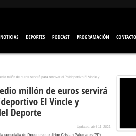
NOTICIAS
DEPORTES
PODCAST
PROGRAMACIÓN
CONTACT
dio millón de euros servirá para renovar el Polideportivo El Vincle y
edio millón de euros servirá
ideportivo El Vincle y
del Deporte
Updated: abril 11, 2021
la concejalía de Deportes que dirige Cristian Palomares (PP),