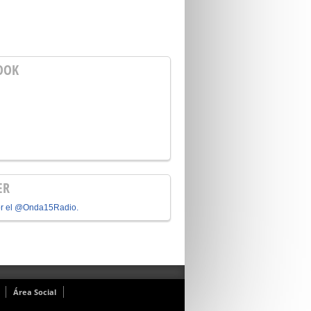
OOK
ER
or el @Onda15Radio.
Área Social