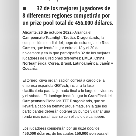
■ 32 de los mejores jugadores de
8 diferentes regiones competirán por
un prize pool total de 456.000 dólares.
Alicante, 26 de octubre 2022.-
Arranca el
Campeonato Teamfight Tactics Dragonlands
, la
competición mundial del juego de estrategia de
Riot
Games
, que tendrá lugar entre el 18 y el 20 de
noviembre y en la que participarán 32 de los mejores
jugadores de 8 regiones diferentes:
EMEA
,
China
,
Norteamérica
,
Corea
,
Brasil
,
Latinoamérica
,
Japón
y
Oceanía
.
El torneo, cuya organización correrá a cargo de la
empresa española
GGTech
, incluirá la fase
clasificatoria para la jornada final a lo largo del viernes
y el sábado. El domingo tendrá lugar la
Gran Final
del
Campeonato Global de TFT Dragonlands
, que se
llevará a cabo en formato jaque mate, en la que los
participantes deberán obtener 18 puntos y ganar una
ronda más para hacerse con el título de campeón.
Los jugadores competirán por un
prize pool
de
456.000 dólares
, de los cuales
150.000 son para el