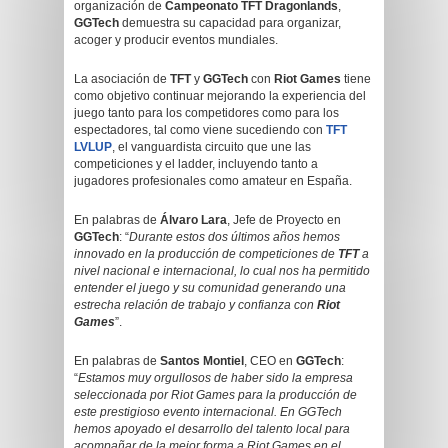
organización de
Campeonato TFT Dragonlands
,
GGTech
demuestra su capacidad para organizar,
acoger y producir eventos mundiales.
La asociación de
TFT
y
GGTech
con
Riot Games
tiene
como objetivo continuar mejorando la experiencia del
juego tanto para los competidores como para los
espectadores, tal como viene sucediendo con
TFT
LVLUP
, el vanguardista circuito que une las
competiciones y el ladder, incluyendo tanto a
jugadores profesionales como amateur en España.
En palabras de
Álvaro Lara
, Jefe de Proyecto en
GGTech
: “
Durante estos dos últimos años hemos
innovado en la producción de competiciones de
TFT
a
nivel nacional e internacional, lo cual nos ha permitido
entender el juego y su comunidad generando una
estrecha relación de trabajo y confianza con
Riot
Games
”.
En palabras de
Santos Montiel
, CEO en
GGTech
:
“
Estamos muy orgullosos de haber sido la empresa
seleccionada por Riot Games para la producción de
este prestigioso evento internacional. En GGTech
hemos apoyado el desarrollo del talento local para
acompañar de la mejor forma a Riot Games en el