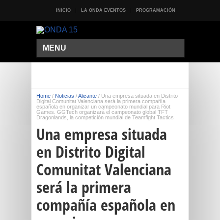
INICIO
LA ONDA EVENTOS
PROGRAMACIÓN
MENU
Home
/
Noticias
/
Alicante
/
Una empresa situada en Distrito
Digital Comunitat Valenciana será la primera compañía
española en organizar un campeonato mundial para Riot
Games. GGTech organizará el campeonato global TFT
Dragonlands, la competición mundial de Teamfight Tactics
Una empresa situada
en Distrito Digital
Comunitat Valenciana
será la primera
compañía española en