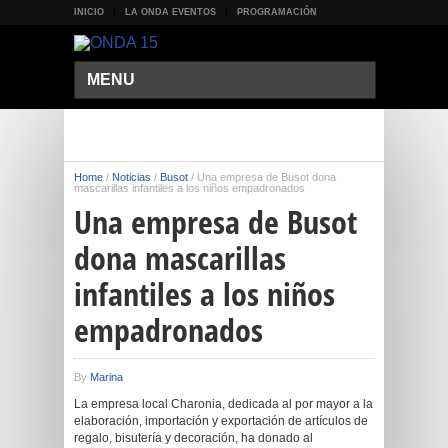
INICIO
LA ONDA EVENTOS
PROGRAMACIÓN
MENU
Home
/
Noticias
/
Busot
/
Una empresa de Busot dona
mascarillas infantiles a los niños empadronados
Una empresa de Busot
dona mascarillas
infantiles a los niños
empadronados
By
Marina
La empresa local Charonia, dedicada al por mayor a la
elaboración, importación y exportación de artículos de
regalo, bisutería y decoración, ha donado al