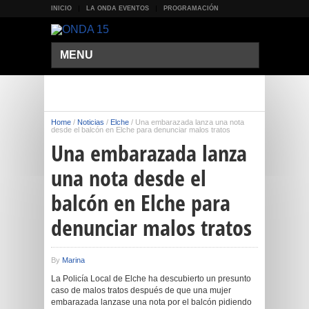
INICIO
LA ONDA EVENTOS
PROGRAMACIÓN
MENU
Home
/
Noticias
/
Elche
/
Una embarazada lanza una nota
desde el balcón en Elche para denunciar malos tratos
Una embarazada lanza
una nota desde el
balcón en Elche para
denunciar malos tratos
By
Marina
La Policía Local de Elche ha descubierto un presunto
caso de malos tratos después de que una mujer
embarazada lanzase una nota por el balcón pidiendo