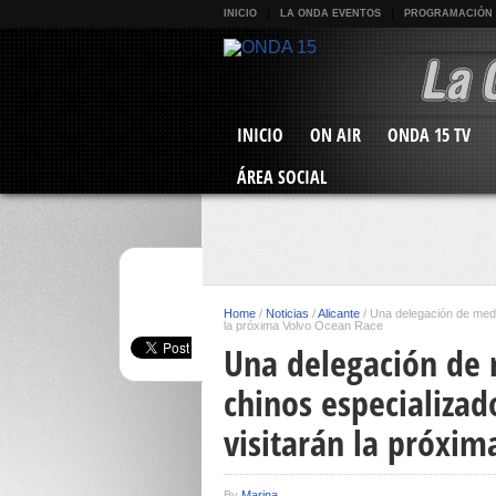
INICIO
LA ONDA EVENTOS
PROGRAMACIÓN
INICIO
ON AIR
ONDA 15 TV
ÁREA SOCIAL
Home
/
Noticias
/
Alicante
/
Una delegación de medi
la próxima Volvo Ocean Race
Una delegación de
chinos especializad
visitarán la próxi
By
Marina