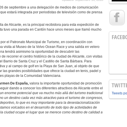
ía 26 de septiembre a una delegación de medios de comunicación
 que estará integrada por periodistas de televisión como de prensa
a de Alicante, es la principal recibidora para esta expedición de
egata tuvo una parada en Cantón hace unos meses que llamó mucho
FACEB
 por el Patronato Municipal de Turismo, en coordinación con
na visita al Museo de la Volvo Ocean Race y una salida en velero
ina tendrá asimismo la oportunidad de descubrir las
de recorrer el centro histórico de la ciudad de Alicante, con visitas
el Barrio de Santa Cruz y el Castillo de Santa Bárbara.
Para
rtiva y al campo de golf en la Playa de San Juan, al objeto de que
 las grandes posibilidades que ofrece la ciudad en tenis, padel y
ores playas de la Comunidad Valenciana.
armen De España,
valora la importante oportunidad de promoción
TWITT
 seguir dando a conocer los diferentes atractivos de Alicante entre el
un enorme potencial que va mucho más allá del turismo tradicional
Tweets p
o un destino cada vez más atractivo para el turismo de congresos,
 deportivo, lo que es muy importante para la desestacionalización
stamos volcados en el desarrollo de todo tipo de actividades de
 la ciudad ocupe el lugar que se merece como destino de calidad a