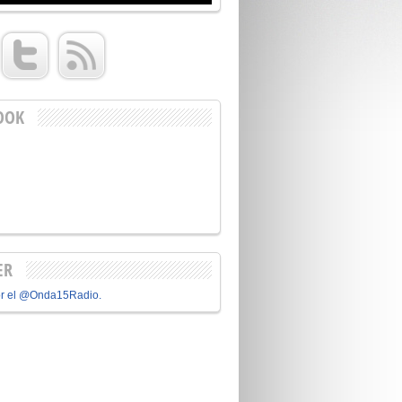
OOK
ER
or el @Onda15Radio.