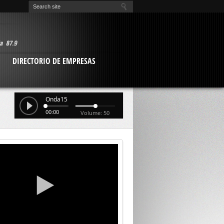
O
DIRECTORIO DE EMPRESAS
Onda15
00:00
Volume: 50