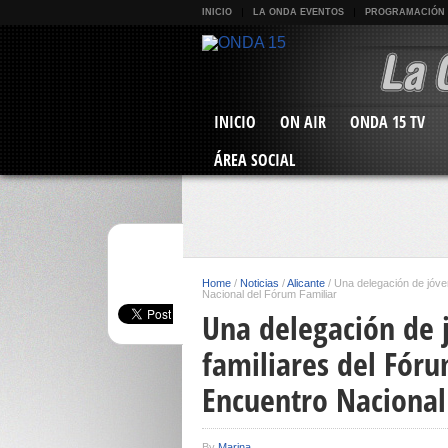
INICIO
LA ONDA EVENTOS
PROGRAMACIÓN
INICIO
ON AIR
ONDA 15 TV
ÁREA SOCIAL
Home
/
Noticias
/
Alicante
/
Una delegación de jóve
Nacional del Fórum Familiar
Una delegación de 
familiares del Fór
Encuentro Nacional
By
Marina