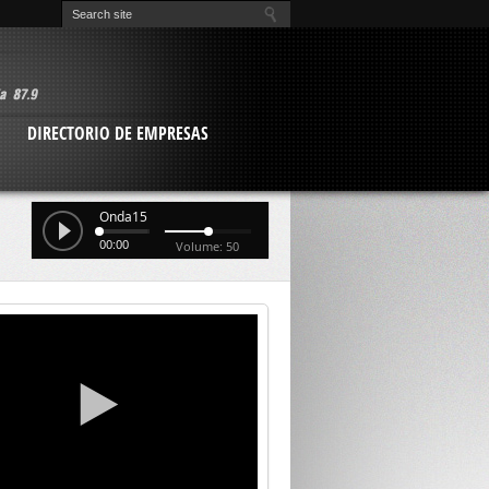
O
DIRECTORIO DE EMPRESAS
Onda15
00:00
Volume: 50