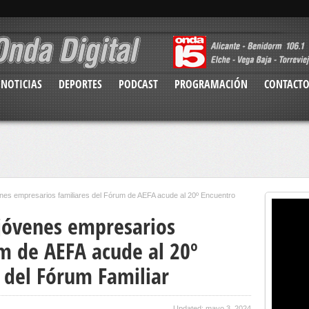
NOTICIAS
DEPORTES
PODCAST
PROGRAMACIÓN
CONTACT
nes empresarios familiares del Fórum de AEFA acude al 20º Encuentro
jóvenes empresarios
um de AEFA acude al 20º
 del Fórum Familiar
Updated: mayo 3, 2024