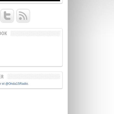
OOK
ER
or el @Onda15Radio.