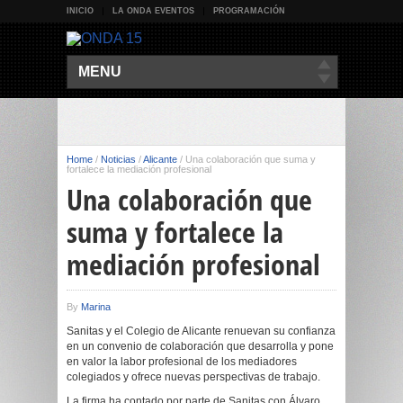
INICIO
LA ONDA EVENTOS
PROGRAMACIÓN
MENU
Home
/
Noticias
/
Alicante
/
Una colaboración que suma y
fortalece la mediación profesional
Una colaboración que
suma y fortalece la
mediación profesional
By
Marina
Sanitas y el Colegio de Alicante renuevan su confianza
en un convenio de colaboración que desarrolla y pone
en valor la labor profesional de los mediadores
colegiados y ofrece nuevas perspectivas de trabajo.
La firma ha contado por parte de Sanitas con Álvaro