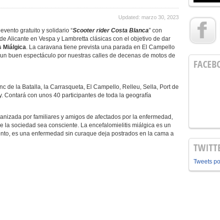
Updated: marzo 30, 2023
evento gratuito y solidario “
Scooter rider Costa Blanca
” con
 de Alicante en Vespa y Lambretta clásicas con el objetivo de dar
s Miálgica
. La caravana tiene prevista una parada en El Campello
é un buen espectáculo por nuestras calles de decenas de motos de
FACEB
nc de la Batalla, la Carrasqueta, El Campello, Relleu, Sella, Port de
oy. Contará con unos 40 participantes de toda la geografía
anizada por familiares y amigos de afectados por la enfermedad,
que la sociedad sea consciente. La encefalomielitis miálgica es un
mento, es una enfermedad sin curaque deja postrados en la cama a
TWITT
Tweets p