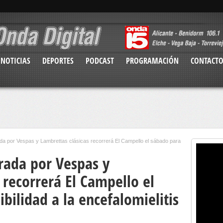
NOTICIAS
DEPORTES
PODCAST
PROGRAMACIÓN
CONTACT
da por Vespas y Lambrettas clásicas recorrerá El Campello el sábado para
rada por Vespas y
 recorrerá El Campello el
ibilidad a la encefalomielitis