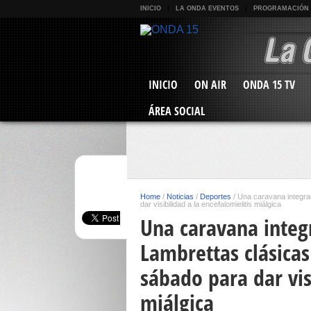
INICIO
LA ONDA EVENTOS
PROGRAMACIÓN
INICIO
ON AIR
ONDA 15 TV
ÁREA SOCIAL
Home
/
Noticias
/
Deportes
/
Una caravana integra
dar visibilidad a la encefalomielitis miálgica
Una caravana integ
Lambrettas clásicas
sábado para dar vis
miálgica