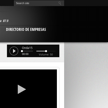
O
DIRECTORIO DE EMPRESAS
Onda15
00:00
Volume: 50