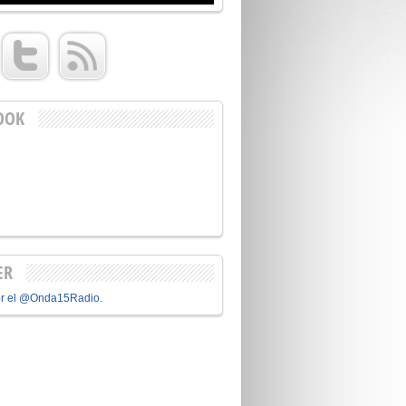
OOK
ER
or el @Onda15Radio.