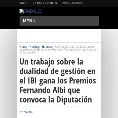
INICIO
LA ONDA EVENTOS
PROGRAMACIÓN
MENU
Home
/
Noticias
/
Eventos
/
Un trabajo sobre la dualidad de
gestión en el IBI gana los Premios Fernando Albi que convoca
la Diputación
Un trabajo sobre la
dualidad de gestión en
el IBI gana los Premios
Fernando Albi que
convoca la Diputación
By
Marina