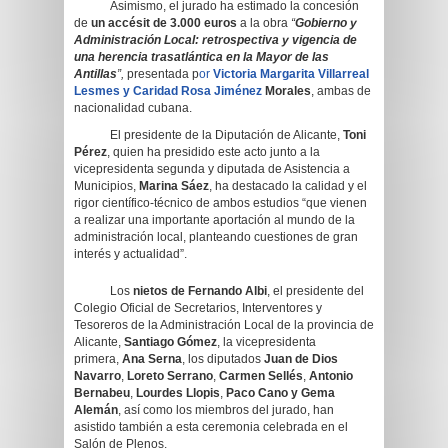
Asimismo, el jurado ha estimado la concesión
de
un accésit
de 3.000 euros
a la obra
“
Gobierno y
Administración Local: retrospectiva y vigencia de
una herencia trasatlántica en la Mayor de las
Antillas
”,
presentada p
or
Victoria Margarita Villarreal
Lesmes y Caridad Rosa Jiménez
Morales
, ambas de
nacionalidad cubana.
El presidente de la Diputación de Alicante,
Toni
Pérez
, quien ha presidido este acto junto a la
vicepresidenta segunda y diputada de Asistencia a
Municipios,
Marina Sáez
, ha destacado la calidad y el
rigor científico-técnico de ambos estudios “que vienen
a realizar una importante aportación al mundo de la
administración local, planteando cuestiones de gran
interés y actualidad”.
Los
nietos de Fernando Albi
, el presidente del
Colegio Oficial de Secretarios, Interventores y
Tesoreros de la Administración Local de la provincia de
Alicante,
Santiago Gómez
, la vicepresidenta
primera,
Ana Serna
, los diputados
Juan de Dios
Navarro
,
Loreto Serrano
,
Carmen Sellés
,
Antonio
Bernabeu
,
Lourdes Llopis
,
Paco Cano y Gema
Alemán
, así como los miembros del jurado, han
asistido también a esta ceremonia celebrada en el
Salón de Plenos.