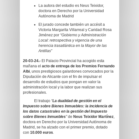
La autora del estudio es Neus Teixidor,
doctora en Derecho por la Universidad
Autónoma de Madrid
El jurado concede también un accésit a
Victoria Margarita Villarreal y Caridad Rosa
Jiménez por
“Gobierno y Administración
Local: retrospectiva y vigencia de una
herencia trasatlántica en la Mayor de las
Antillas”
20-03-24.-
El Palacio Provincial ha acogido esta
mañana el
acto de entrega de los Premios Fernando
Albi
, unos prestigiosos galardones convocados por la
Diputación de Alicante con el fin de impulsar el
desarrollo de estudios que pongan en valor la
administración local y la labor que realizan sus
profesionales.
El trabajo
“
La dualidad de gestión en el
Impuesto sobre Bienes Inmuebles: la incidencia de
los datos catastrales en la gestión del Impuesto
sobre Bienes Inmuebles
”
de
Neus Teixidor Martínez
,
doctora en Derecho por la Universidad Autónoma de
Madrid, se ha alzado con el primer premio, dotado
con
10.000 euros
.