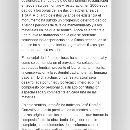
posteriores, siendo objeto de una primera restauración
en 2003 y su desmontaje y restauración en 2006-2007
debido a las obras de la estación subterránea del
TRAM. A lo largo de estos 89 años de existencia el
monumento ha sufrido un progresivo deterioro debido
a largos periodos de falta de mantenimiento y a los
materiales en los que se realizó. Ahora se enfrenta a
una nueva restauración con la que se pretende
solucionar los desperfectos de la última década, en la
que se ha sido objeto incluso agresiones físicas que
han mermado su estado.
El concejal de Infraestructuras ha comentado que tal y
como se contempla en el proyecto «la soluciones
adoptadas tendrán presente el futuro mantenimiento,
la conservación y la sostenibilidad ambiental, humana
y social». Dicha actuación de restauración será
desarrollada por un equipo técnico interdisciplinar
compuesto por personal cualificado con titulación
especializada y competente en cada una de las
materias.
En este sentido, también ha indicado José Ramón
González que está previsto “tomar moldes sobre las
piezas originales de las cuatro unidades que forman la
composición de la obra, tanto del grupo ecuestre
completo, como elementos de la columna central,
florones, pilas, que eviten introducir desviaciones