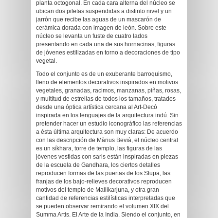
planta octogonal. En cada cara alterna del núcleo se
ubican dos piletas suspendidas a distinto nivel y un
jarrón que recibe las aguas de un mascarón de
cerámica dorada con imagen de león. Sobre este
núcleo se levanta un fuste de cuatro lados
presentando en cada una de sus hornacinas, figuras
de jóvenes estilizadas en torno a decoraciones de tipo
vegetal.
Todo el conjunto es de un exuberante barroquismo,
lleno de elementos decorativos inspirados en motivos
vegetales, granadas, racimos, manzanas, piñas, rosas,
y multitud de estrellas de todos los tamaños, tratados
desde una óptica artística cercana al Art-Decó
inspirada en los lenguajes de la arquitectura indú. Sin
pretender hacer un estudio iconográfico las referencias
a ésta última arquitectura son muy claras: De acuerdo
con las descripción de Màrius Bevià, el núcleo central
es un síkhara, torre de templo, las figuras de las
jóvenes vestidas con saris están inspiradas en piezas
de la escuela de Gandhara, los ciertos detalles
reproducen formas de las puertas de los Stupa, las
franjas de los bajo-relieves decorativos reproducen
motivos del templo de Mallikarjuna, y otra gran
cantidad de referencias estilísticas interpretadas que
se pueden observar remirando el volumen XIX del
Summa Artis. El Arte de la India. Siendo el conjunto, en