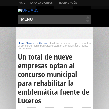
INICIO
LA ONDA EVENTOS
PROGRAMACIÓN
MENU
Home
/
Noticias
/
Alicante
/
Un total de nueve empresas optan
al concurso municipal para rehabilitar la emblemática fuente
de Luceros
Un total de nueve
empresas optan al
concurso municipal
para rehabilitar la
emblemática fuente de
Luceros