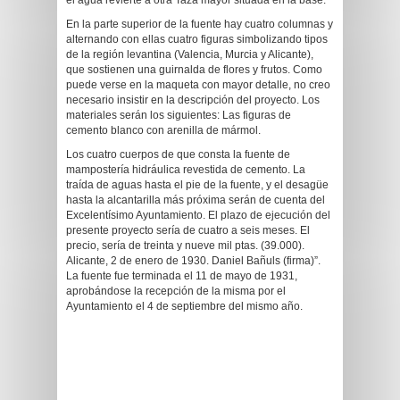
el agua revierte a otra Taza mayor situada en la base.
En la parte superior de la fuente hay cuatro columnas y
alternando con ellas cuatro figuras simbolizando tipos
de la región levantina (Valencia, Murcia y Alicante),
que sostienen una guirnalda de flores y frutos. Como
puede verse en la maqueta con mayor detalle, no creo
necesario insistir en la descripción del proyecto. Los
materiales serán los siguientes: Las figuras de
cemento blanco con arenilla de mármol.
Los cuatro cuerpos de que consta la fuente de
mampostería hidráulica revestida de cemento. La
traída de aguas hasta el pie de la fuente, y el desagüe
hasta la alcantarilla más próxima serán de cuenta del
Excelentísimo Ayuntamiento. El plazo de ejecución del
presente proyecto sería de cuatro a seis meses. El
precio, sería de treinta y nueve mil ptas. (39.000).
Alicante, 2 de enero de 1930. Daniel Bañuls (firma)”.
La fuente fue terminada el 11 de mayo de 1931,
aprobándose la recepción de la misma por el
Ayuntamiento el 4 de septiembre del mismo año.