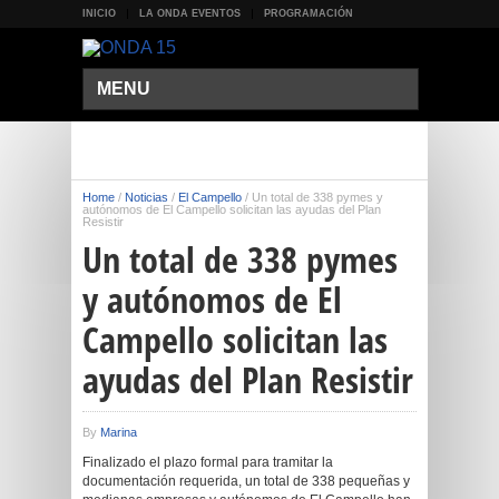
INICIO
LA ONDA EVENTOS
PROGRAMACIÓN
MENU
Home
/
Noticias
/
El Campello
/
Un total de 338 pymes y
autónomos de El Campello solicitan las ayudas del Plan
Resistir
Un total de 338 pymes
y autónomos de El
Campello solicitan las
ayudas del Plan Resistir
By
Marina
Finalizado el plazo formal para tramitar la
documentación requerida, un total de 338 pequeñas y