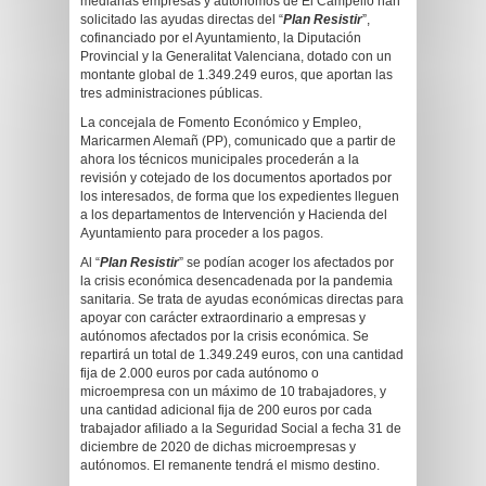
medianas empresas y autónomos de El Campello han
solicitado las ayudas directas del “
Plan Resistir
”,
cofinanciado por el Ayuntamiento, la Diputación
Provincial y la Generalitat Valenciana, dotado con un
montante global de 1.349.249 euros, que aportan las
tres administraciones públicas.
La concejala de Fomento Económico y Empleo,
Maricarmen Alemañ (PP), comunicado que a partir de
ahora los técnicos municipales procederán a la
revisión y cotejado de los documentos aportados por
los interesados, de forma que los expedientes lleguen
a los departamentos de Intervención y Hacienda del
Ayuntamiento para proceder a los pagos.
Al “
Plan Resistir
” se podían acoger los afectados por
la crisis económica desencadenada por la pandemia
sanitaria. Se trata de ayudas económicas directas para
apoyar con carácter extraordinario a empresas y
autónomos afectados por la crisis económica. Se
repartirá un total de 1.349.249 euros, con una cantidad
fija de 2.000 euros por cada autónomo o
microempresa con un máximo de 10 trabajadores, y
una cantidad adicional fija de 200 euros por cada
trabajador afiliado a la Seguridad Social a fecha 31 de
diciembre de 2020 de dichas microempresas y
autónomos. El remanente tendrá el mismo destino.