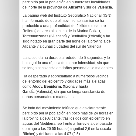
percibido por la población en numerosas localidades
del norte de la provincia de
Alicante
y sur de
Valencia
.
La página web del Instituto Geográfico Nacional (IGN)
ha informado de que el movimiento sísmico se ha
producido a una profundidad de 2 kilómetros entre
Relleu (comarca alicantina de la Marina Baixa),
Torremanzanas (l’Alacantí) y Benifallim (l’Alcoià) y ha
sido notado en gran parte del norte de la provincia de
Alicante y algunas ciudades del sur de Valencia.
La sacudida ha durado alrededor de 5 segundos y le
ha seguido una réplica de menor intensidad, sin que
se tenga constancia de daños personales o materiales.
Ha despertado y sobresaltado a numerosos vecinos
del entorno del epicentro y ciudades más alejadas
como
Alcoy, Benidorm, Xixona y hasta
Gandía
(Valencia), sin que se tenga constancia de
daños personales o materiales.
Se trata del movimiento telúrico que es claramente
percibido por la población en poco más de 24 horas en
la provincia de Alicante, tras los dos con epicentro en
aguas del Mediterráneo frente a Torrevieja del pasado
domingo a las 20.55 horas (magnitud 2,6 en la escala
Ritcher) y del lunes a las 4.07 (2,5).