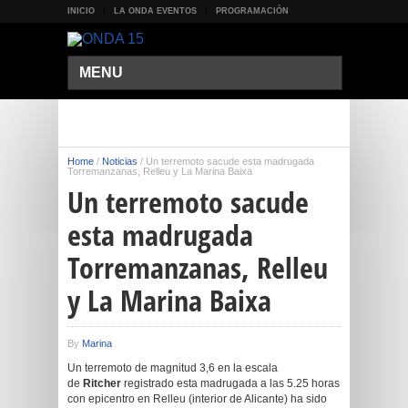
INICIO
LA ONDA EVENTOS
PROGRAMACIÓN
MENU
Home
/
Noticias
/
Un terremoto sacude esta madrugada
Torremanzanas, Relleu y La Marina Baixa
Un terremoto sacude
esta madrugada
Torremanzanas, Relleu
y La Marina Baixa
By
Marina
Un terremoto de magnitud 3,6 en la escala
de
Ritcher
registrado esta madrugada a las 5.25 horas
con epicentro en Relleu (interior de Alicante) ha sido