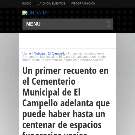
INICIO
LA ONDA EVENTOS
PROGRAMACIÓN
MENU
Home
/
Noticias
/
El Campello
/
Un primer recuento en el
Cementerio Municipal de El Campello adelanta que puede
haber hasta un centenar de espacios funerarios vacíos
Un primer recuento en
el Cementerio
Municipal de El
Campello adelanta que
puede haber hasta un
centenar de espacios