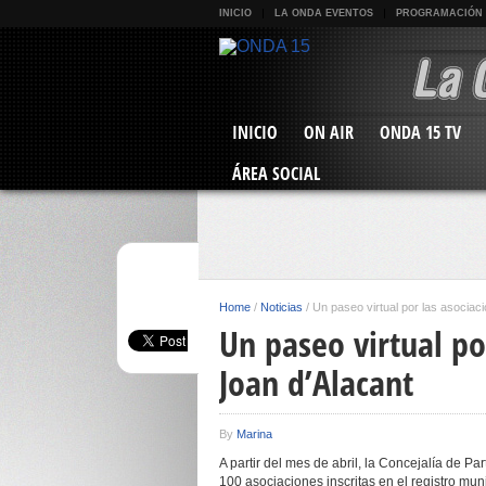
INICIO
LA ONDA EVENTOS
PROGRAMACIÓN
INICIO
ON AIR
ONDA 15 TV
ÁREA SOCIAL
Home
/
Noticias
/
Un paseo virtual por las asociac
Un paseo virtual po
Joan d’Alacant
By
Marina
A partir del mes de abril, la Concejalía de P
100 asociaciones inscritas en el registro mun