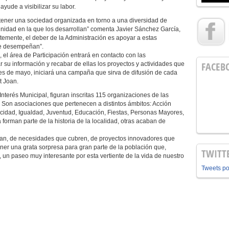
ayude a visibilizar su labor.
 tener una sociedad organizada en torno a una diversidad de
munidad en la que los desarrollan” comenta Javier Sánchez García,
emente, el deber de la Administración es apoyar a estas
ue desempeñan”.
l, el área de Participación entrará en contacto con las
FACEB
r su información y recabar de ellas los proyectos y actividades que
mes de mayo, iniciará una campaña que sirva de difusión de cada
t Joan.
nterés Municipal, figuran inscritas 115 organizaciones de las
 Son asociaciones que pertenecen a distintos ámbitos: Acción
acidad, Igualdad, Juventud, Educación, Fiestas, Personas Mayores,
orman parte de la historia de la localidad, otras acaban de
izan, de necesidades que cubren, de proyectos innovadores que
ner una grata sorpresa para gran parte de la población que,
TWITT
un paseo muy interesante por esta vertiente de la vida de nuestro
Tweets p