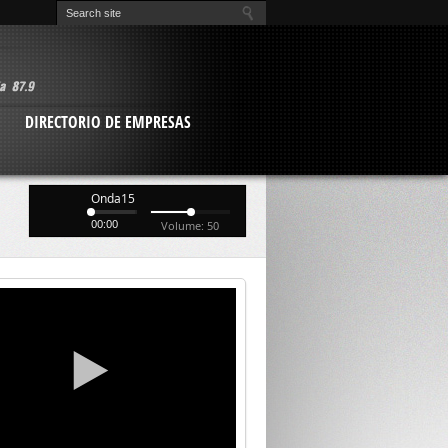
O
DIRECTORIO DE EMPRESAS
Onda15
00:00
Volume: 50