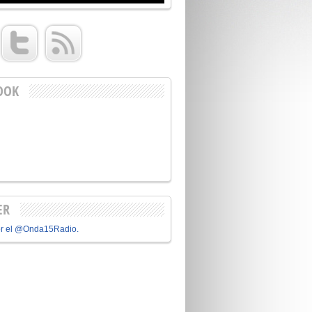
OOK
ER
or el @Onda15Radio.