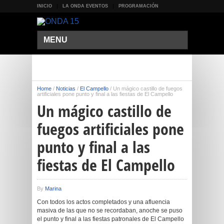
INICIO
LA ONDA EVENTOS
PROGRAMACIÓN
MENU
Home
/
Noticias
/
El Campello
/
Un mágico castillo de fuegos
artificiales pone punto y final a las fiestas de El Campello
Un mágico castillo de
fuegos artificiales pone
punto y final a las
fiestas de El Campello
By
Marina
Con todos los actos completados y una afluencia
masiva de las que no se recordaban, anoche se puso
el punto y final a las fiestas patronales de El Campello