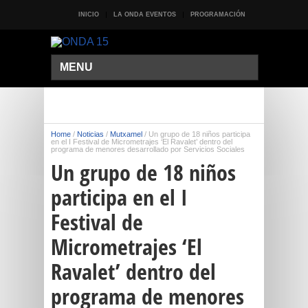
INICIO
LA ONDA EVENTOS
PROGRAMACIÓN
MENU
Home
/
Noticias
/
Mutxamel
/
Un grupo de 18 niños participa
en el I Festival de Micrometrajes ‘El Ravalet’ dentro del
programa de menores desarrollado por Servicios Sociales
Un grupo de 18 niños
participa en el I
Festival de
Micrometrajes ‘El
Ravalet’ dentro del
programa de menores