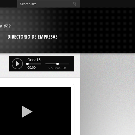
O
DIRECTORIO DE EMPRESAS
Onda15
00:00
Volume: 50