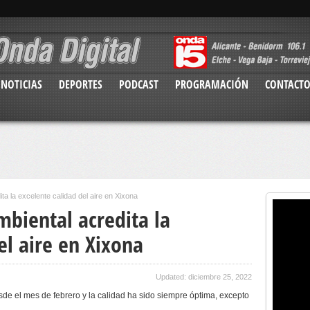
NOTICIAS
DEPORTES
PODCAST
PROGRAMACIÓN
CONTACT
ta la excelente calidad del aire en Xixona
biental acredita la
el aire en Xixona
Updated: diciembre 25, 2022
sde el mes de febrero y la calidad ha sido siempre óptima, excepto