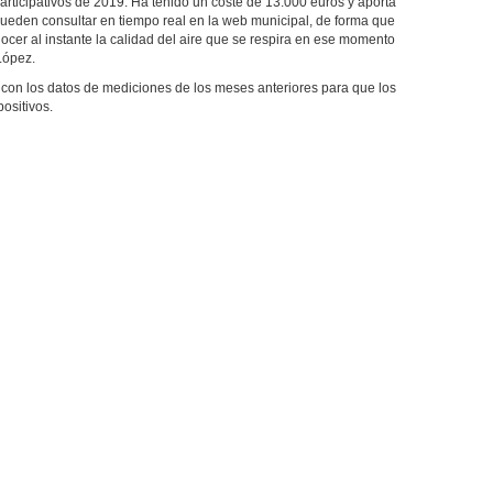
rticipativos de 2019. Ha tenido un coste de 13.000 euros y aporta
ueden consultar en tiempo real en la web municipal, de forma que
cer al instante la calidad del aire que se respira en ese momento
López.
 con los datos de mediciones de los meses anteriores para que los
ositivos.