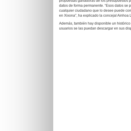
propuestas ganadoras de los presupuestos pa
datos de forma permanente. “Esos datos se p
cualquier ciudadano que lo desee puede cono
en Xixona”, ha explicado la concejal Ainhoa 
Además, también hay disponible un histórico
usuarios se las puedan descargar en sus disp