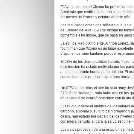
El Ayuntamiento de Xixona ha presentado los
Ambiente que certifica la buena calidad del ai
los meses de febrero y octubre de este año.
Los resultados obtenidos señalan que, en el 
de Calidad del Aire (ICA) de Xixona ha tenido
contempla este índice, que se basa en unos c
La edil de Medio Ambiente, Ainhoa López, ha 
“confirman que Xixona es un lugar excelente pa
disponemos, sino también porque respiramos u
El 28% de los días la calidad ha sido “razon
disminución ha estado motivada por las part
ambiente durante buena parte del año. El es
contaminantes o productos químicos nocivos
Un 0’7% de los días el aire ha sido “muy desf
273 días estudiados, solo hubo dos en los qu
en los que esto ocurrió coinciden con la ola 
El estudio incluye el análisis de los valores
carbono, amoniaco, sulfuro de hidrógeno y pa
casos, han estado por debajo de los niveles 
considera perjudicial para la salud según el
Los datos proceden de una estación de medici