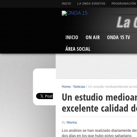
INICIO
LA ONDA EVENTOS
PROGRAMACIÓN
INICIO
ON AIR
ONDA 15 TV
ÁREA SOCIAL
Home
/
Noticias
/
Un estudio medioambiental acredi
Un estudio medioam
excelente calidad d
By
Marina
Los análisis se han realizado diariamente de
dos días en los que hubo polvo sahariano.