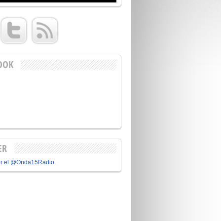
OOK
ER
or el @Onda15Radio.