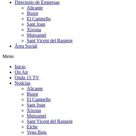
Directorio de Empresas
Alicante
Busot
El Campello
Sant Joan
Xixona
Mutxamel
Sant Vicent del Raspeig
Área Social
Menu
Inicio
On Air
Onda 15 TV
Noticias
Alicante
Busot
El Campello
Sant Joan
Xixona
Mutxamel
Sant Vicent del Raspeig
Elche
Vega Baja