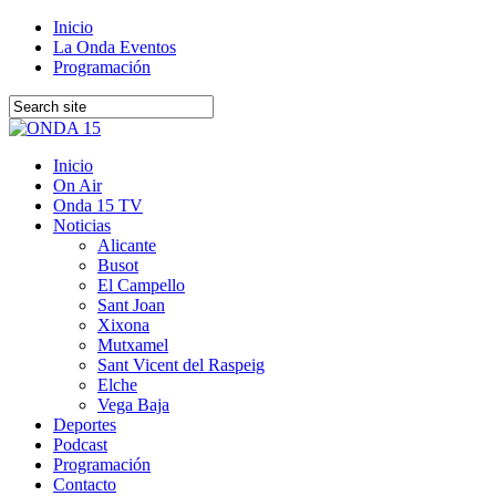
Inicio
La Onda Eventos
Programación
Inicio
On Air
Onda 15 TV
Noticias
Alicante
Busot
El Campello
Sant Joan
Xixona
Mutxamel
Sant Vicent del Raspeig
Elche
Vega Baja
Deportes
Podcast
Programación
Contacto