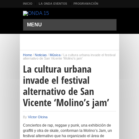
INICIO
LA ONDA EVENTOS
PROGRAMACIÓN
MENU
Home
/
Noticias
/
Música
/
La cultura urbana invade el festival
alternativo de San Vicente ‘Molino’s jam’
La cultura urbana
invade el festival
alternativo de San
Vicente ‘Molino’s jam’
By
Víctor Olcina
Conciertos de rap, reggae y punk, una exhibición de
graffiti y otra de skate, conforman la Molino’s Jam, un
festival alternativo que ha organizado el área de