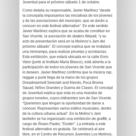
Juventud para el próximo sábado 1 de octubre.
Como detalla su responsable, Javier Martínez “desde
la concejalía impulsamos las iniciativas de los jóvenes
y de las asociaciones del municipio, que se darán a
conocer en este festival alternativo”. En este sentido
Javier Martínez explica que se acaba de constituir en
San Vicente, la asociación de skaters Wepati, “y su
acto de presentación será en la Molinos’s Jam del
próximo sábado”. El concejal explica que se instalará
una minirampa, para realizar piruetas y acrobacias.
Esta exhibición, que estará ubicada en la calle Enric
Valor (junto al Instituto María Blasco), está abierta a la
participación de todos los jóvenes de San Vicente que
lo deseen. Javier Martínez confirma que la música rap,
reggae y punk llega de la mano de los grupos
Dreadmarmott Selectah and friends, Poca Broma
Squad, Niños Grandes y Guerra de Clases. El concejal
de Juventud explica que esta es una muestra de
grupos noveles, cuyos intérpretes son de San Vicente.
“Queremos que tengan la oportunidad de darse a
conocer. Representan varios estilos musicales, dentro
de la cultura urbana actual”. En la Molino’s Jam
también se ha organizado una exhibición de graffiti, a
cargo de Álvaro Pastor, “Duster”. La entrada a este
festival alternativo es gratuita. Se celebrará al aire
libre, en el Centro de Recursos Juveniles Los Molinos,