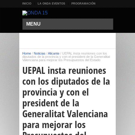
INICIO
LA ONDA EVENTOS
PROGRAMACIÓN
MENU
Home
/
Noticias
/
Alicante
/
UEPAL insta reuniones con los
diputados de la provincia y con el president de la Generalitat
Valenciana para mejorar los Presupuestos del Estado
UEPAL insta reuniones
con los diputados de la
provincia y con el
president de la
Generalitat Valenciana
para mejorar los