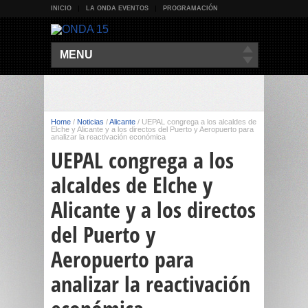
INICIO
LA ONDA EVENTOS
PROGRAMACIÓN
MENU
Home
/
Noticias
/
Alicante
/
UEPAL congrega a los alcaldes de
Elche y Alicante y a los directos del Puerto y Aeropuerto para
analizar la reactivación económica
UEPAL congrega a los
alcaldes de Elche y
Alicante y a los directos
del Puerto y
Aeropuerto para
analizar la reactivación