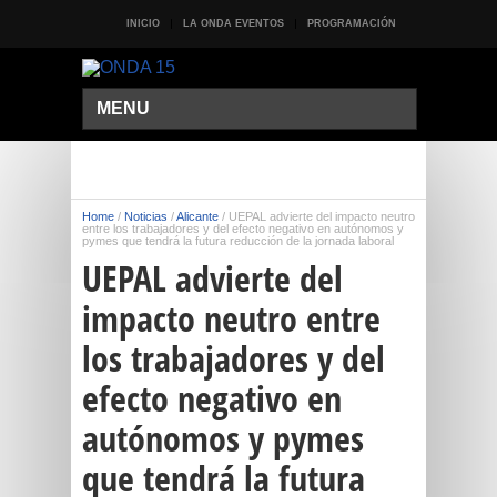
INICIO
LA ONDA EVENTOS
PROGRAMACIÓN
MENU
Home
/
Noticias
/
Alicante
/
UEPAL advierte del impacto neutro
entre los trabajadores y del efecto negativo en autónomos y
pymes que tendrá la futura reducción de la jornada laboral
UEPAL advierte del
impacto neutro entre
los trabajadores y del
efecto negativo en
autónomos y pymes
que tendrá la futura