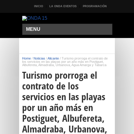
INICIO
LA ONDA EVENTOS
PROGRAMACIÓN
MENU
Home
/
Noticias
/
Alicante
/
Turismo prorroga el contrato de
los servicios en las playas por un año más en Postiguet,
Albufereta, Almadraba, Urbanova, Agua Amarga y Tabarca
Turismo prorroga el
contrato de los
servicios en las playas
por un año más en
Postiguet, Albufereta,
Almadraba, Urbanova,